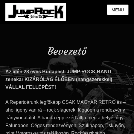
MENU
Bevezető
Az idén 28 éves Budapesti JUMP ROCK BAND
zenekar KIZÁRÓLAG ÉLŐBEN (hangszerekkel)
VÁLLAL FELLÉPÉST!
A Repertoárunk legfőképp CSAK MAGYAR RETRO és –
ahol igény van rá – rock slágerek, függően a rendezvény
irányvonalától. A banda épp ezért állja meg a helyét úgy
Falunapon, Céges rendezvényen, Szülinapon, Esküvőn,
mint Motoros-autós találkozón, Rockfesztiválon.